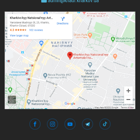
admin@
khadi.kharkov.
ua