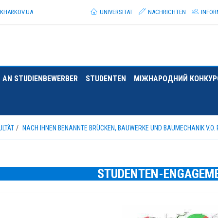
.KHARKOV.
UA
UNIVERSITÄT
NACHRICHTEN
INFOR
AN STUDIENBEWERBER
STUDENTEN
МІЖНАРОДНИЙ КОНКУРС
ULTÄT
NACH IHNEN BENANNTE BRÜCKEN, BAUWERKE UND BAUMECHANIK V.O.
STUDENTEN-ENGAGEM