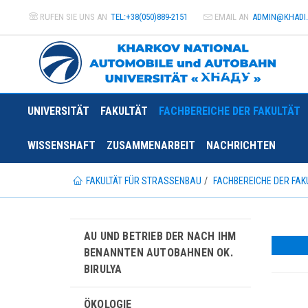
RUFEN SIE UNS AN
TEL:+38(050)889-2151
EMAIL AN
ADMIN@
KHADI
UNIVERSITÄT
FAKULTÄT
FACHBEREICHE DER FAKULTÄT
WISSENSHAFT
ZUSAMMENARBEIT
NACHRICHTEN
FAKULTÄT FÜR STRASSENBAU
FACHBEREICHE DER FAK
AU UND BETRIEB DER NACH IHM
BENANNTEN AUTOBAHNEN OK.
BIRULYA
ÖKOLOGIE