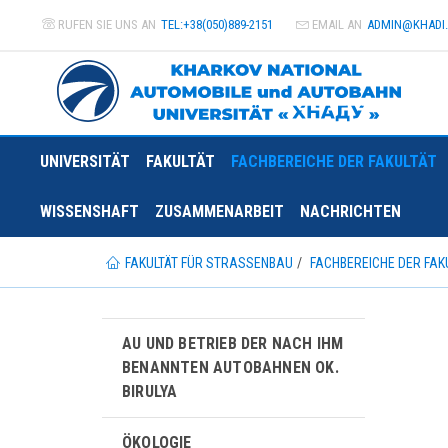
RUFEN SIE UNS AN
TEL:+38(050)889-2151
EMAIL AN
ADMIN@
KHADI
UNIVERSITÄT
FAKULTÄT
FACHBEREICHE DER FAKULTÄT
WISSENSHAFT
ZUSAMMENARBEIT
NACHRICHTEN
FAKULTÄT FÜR STRASSENBAU
FACHBEREICHE DER FAK
AU UND BETRIEB DER NACH IHM
BENANNTEN AUTOBAHNEN OK.
BIRULYA
ÖKOLOGIE