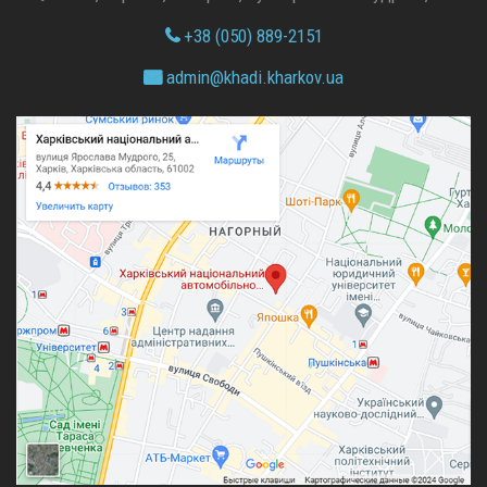
+38 (050) 889-2151
admin@
khadi.kharkov.
ua