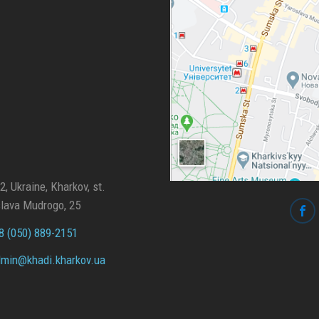
, Ukraine, Kharkov, st.
lava Mudrogo, 25
 (050) 889-2151
min@
khadi.kharkov.
ua