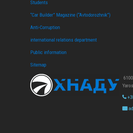
Students
“Car Builder” Magazine (“Avtodorozhnik”)
Anti-Corruption
international relations department
Public information
Sitemap
61002
Yaros
+38
ad