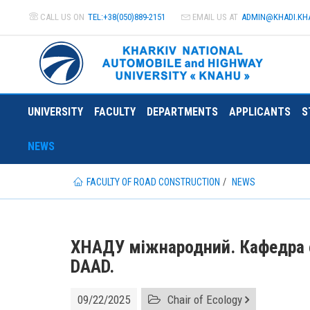
CALL US ON
TEL:+38(050)889-2151
EMAIL US AT
ADMIN@
KHADI.KH
UNIVERSITY
FACULTY
DEPARTMENTS
APPLICANTS
S
NEWS
FACULTY OF ROAD CONSTRUCTION
NEWS
ХНАДУ міжнародний. Кафедра е
DAAD.
09/22/2025
Chair of Ecology