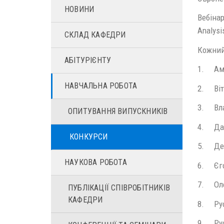
НОВИНИ
Вебінар
Analysi
СКЛАД КАФЕДРИ
Кожний 
АБІТУРІЄНТУ
1. Амі
НАВЧАЛЬНА РОБОТА
2. Віт
3. Вла
ОПИТУВАННЯ ВИПУСКНИКІВ
4. Дан
КОНКУРСИ
5. Де
НАУКОВА РОБОТА
6. Єго
7. Оле
ПУБЛІКАЦІЇ СПІВРОБІТНИКІВ
КАФЕДРИ
8. Рус
9. Рус