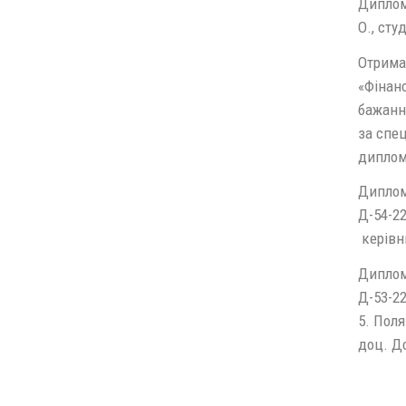
Диплом 
О., сту
Отриман
«Фінанс
бажання
за спец
дипломи
Диплом 
Д-54-22
керівни
Диплом 
Д-53-22
5. Поля
доц. До