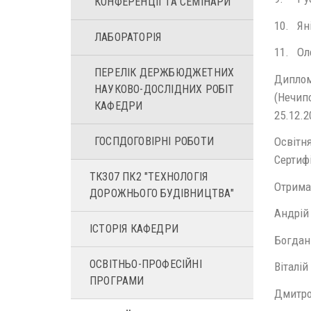
КОНФЕРЕНЦІЇ ТА СЕМІНАРИ
10. Ян
ЛАБОРАТОРІЯ
11. Ол
ПЕРЕЛІК ДЕРЖБЮДЖЕТНИХ
Диплом
НАУКОВО-ДОСЛІДНИХ РОБІТ
(Нечипо
КАФЕДРИ
25.12.2
ГОСПДОГОВІРНІ РОБОТИ
Освітн
Сертифі
ТК307 ПК2 "ТЕХНОЛОГІЯ
Отрима
ДОРОЖНЬОГО БУДІВНИЦТВА"
Андрій 
ІСТОРІЯ КАФЕДРИ
Богдан 
ОСВІТНЬО-ПРОФЕСІЙНІ
Віталій
ПРОГРАМИ
Дмитро