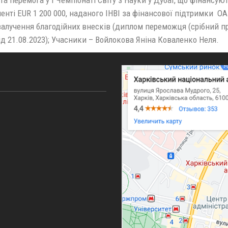
енті EUR 1 200 000, наданого IHBI за фінансової підтримки ОАЕ,
залучення благодійних внесків (диплом переможця (срібний п
ід 21.08.2023); Учасники – Войлокова Яніна Коваленко Неля.