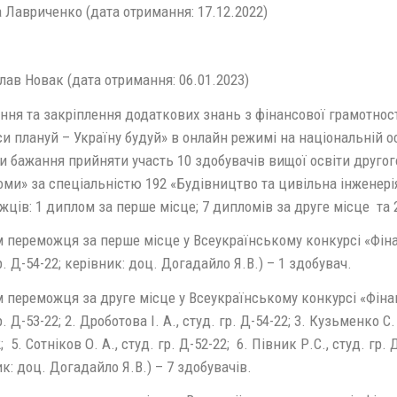
 Лавриченко (дата отримання: 17.12.2022)
ав Новак (дата отримання: 06.01.2023)
ня та закріплення додаткових знань з фінансової грамотност
и плануй – Україну будуй» в онлайн режимі на національній ос
 бажання прийняти участь 10 здобувачів вищої освіти другого
ми» за спеціальністю 192 «Будівництво та цивільна інженерія
жців: 1 диплом за перше місце; 7 дипломів за друге місце та
переможця за перше місце у Всеукраїнському конкурсі «Фінанс
р. Д-54-22; керівник: доц. Догадайло Я.В.) – 1 здобувач.
переможця за друге місце у Всеукраїнському конкурсі «Фінанс
р. Д-53-22; 2. Дроботова І. А., студ. гр. Д-54-22; 3. Кузьменко С. 
; 5. Сотніков О. А., студ. гр. Д-52-22; 6. Півник Р.С., студ. гр. Д
к: доц. Догадайло Я.В.) – 7 здобувачів.