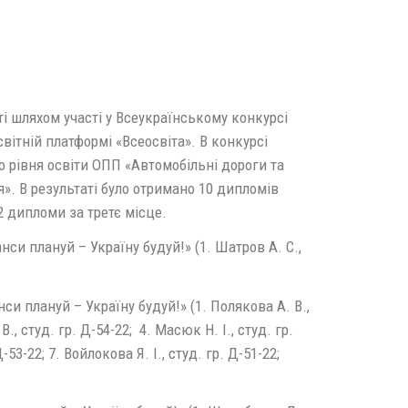
і шляхом участі у Всеукраїнському конкурсі
вітній платформі «Всеосвіта». В конкурсі
 рівня освіти ОПП «Автомобільні дороги та
». В результаті було отримано 10 дипломів
 2 дипломи за третє місце.
и плануй – Україну будуй!» (1. Шатров А. С.,
и плануй – Україну будуй!» (1. Полякова А. В.,
В., студ. гр. Д-54-22; 4. Масюк Н. І., студ. гр.
-53-22; 7. Войлокова Я. І., студ. гр. Д-51-22;