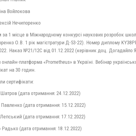
іна Войлокова
ексій Нечипоренко
 за 1 місце в Міжнародному конкурсі наукових розробок школя
ренко О.В. 1 рік магістратури Д-53-22). Номер диплому KY38PP
022. Наказ №21/12С від 01.12.2022 (керівник доц. Догадайло Я
я онлайн-платформа «Prometheus» в Україні. Вебінар українсь
кат на 30 годин.
ли сертифікати:
Шатров (дата отримання: 24.12.2022)
Павленко (дата отримання: 15.12.2022)
 Лепський (дата отримання: 17.12.2022)
 Радько (дата отримання: 18.12.2022)