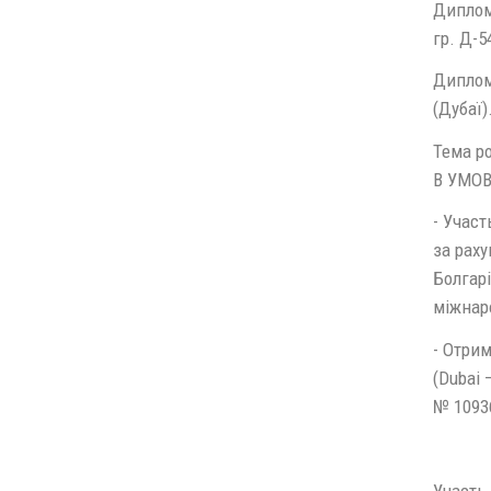
Диплом 
гр. Д-5
Диплом
(Дубаї)
Тема р
В УМОВ
- Участ
за раху
Болгарі
міжнаро
- Отрим
(Dubai 
№ 10936
Участь 