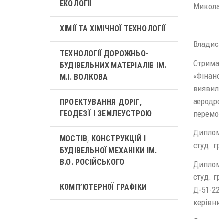
ЕКОЛОГІЇ
Микола
ХІМІЇ ТА ХІМІЧНОЇ ТЕХНОЛОГІЇ
Владисл
ТЕХНОЛОГІЇ ДОРОЖНЬО-
Отриман
БУДІВЕЛЬНИХ МАТЕРІАЛІВ ІМ.
«Фінанс
М.І. ВОЛКОВА
виявили
аеродро
ПРОЕКТУВАННЯ ДОРІГ,
перемо
ГЕОДЕЗІЇ І ЗЕМЛЕУСТРОЮ
Диплом 
МОСТІВ, КОНСТРУКЦІЙ І
студ. г
БУДІВЕЛЬНОЇ МЕХАНІКИ ІМ.
В.О. РОСІЙСЬКОГО
Диплом 
студ. г
КОМП’ЮТЕРНОЇ ГРАФІКИ
Д-51-22
керівни