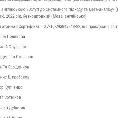
 англійською «Вступ до системного підходу та мета-аналізу» (In
s»), 2022 рік, безкоштовний (Мова: англійська)
отримав Сертифікат – ХV-16-293849248-22, що прослухано 14 
на Полякова
алій Онуфрієв
дислав Столяров
іїл Єрощенков
нис Широбоков
р Купченко
г Сотніков
лан Дубовик
лан Півник