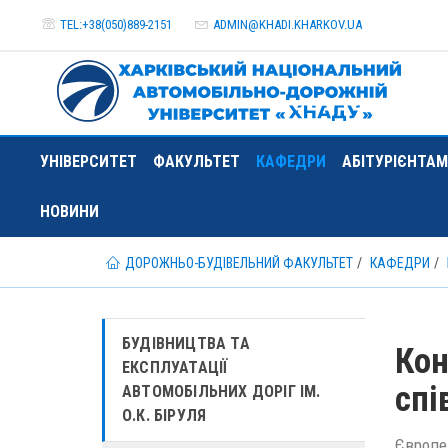
TEL:+38(050)889-2151
ADMIN@
KHADI.KHARKOV.
UA
УНІВЕРСИТЕТ
ФАКУЛЬТЕТ
КАФЕДРИ
АБІТУРІЄНТАМ
НОВИНИ
ДОРОЖНЬО-БУДІВЕЛЬНИЙ ФАКУЛЬТЕТ
КАФЕДРИ
БУДІВНИЦТВА ТА
Кон
ЕКСПЛУАТАЦІЇ
спі
АВТОМОБІЛЬНИХ ДОРІГ ІМ.
О.К. БІРУЛЯ
Європей