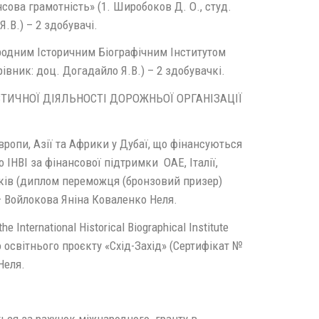
ова грамотність» (1. Широбоков Д. О., студ.
Я.В.) – 2 здобувачі.
ародним Історичним Біографічним Інститутом
рівник: доц. Догадайло Я.В.) – 2 здобувачкі.
СТИЧНОЇ ДІЯЛЬНОСТІ ДОРОЖНЬОЇ ОРГАНІЗАЦІЇ
вропи, Азії та Африки у Дубаї, що фінансуються
 IHBI за фінансової підтримки ОАЕ, Італії,
сків (диплом переможця (бронзовий призер)
– Войлокова Яніна Коваленко Неля.
nternational Historical Biographical Institute
о освітнього проєкту «Схід-Захід» (Сертифікат №
Неля.
ються за рахунок міжнародного гранту в