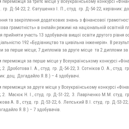
переможця за третє місце у Всеукраїнському конкурсі «Фінан
д. гр. Д-54-22; 2. Євтушенко І. П., студ. гр. Д-54-22; керівник:
ня та закріплення додаткових знань з фінансової грамотност
ова грамотність» в онлайн режимі на національній освітній п
 прийняти участь 13 здобувачів вищої освіти другого рівня 
іальністю 192 «Будівництво та цивільна інженерія». В резуль
 за перше місце; 7 дипломів за друге місце та 2 дипломи за 
переможця за перше місце у Всеукраїнському конкурсі «Фінанс
; 2. Дроботова І. А., студ. гр. Д-54-22; 3. Сотніков О. А., студ. г
к: доц. Догадайло Я.В.) – 4 здобувачі.
переможця за друге місце у Всеукраїнському конкурсі «Фінансо
; 2. Масюк Н. І., студ. гр. Д-51-22; 3. Лавріченко М.М. студ. гр.
кова А. В., студ. гр. Д-53-22; 6. Лепський В.І. студ. гр. Д-53-22
гадайло Я.В.) – 7 здобувачів.