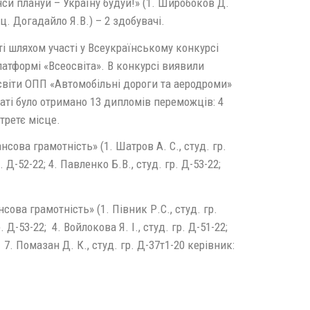
си плануй – Україну будуй!» (1. Широбоков Д.
 доц. Догадайло Я.В.) – 2 здобувачі.
і шляхом участі у Всеукраїнському конкурсі
латформі «Всеосвіта». В конкурсі виявили
освіти ОПП «Автомобільні дороги та аеродроми»
таті було отримано 13 дипломів переможців: 4
третє місце.
ова грамотність» (1. Шатров А. С., студ. гр.
р. Д-52-22; 4. Павленко Б.В., студ. гр. Д-53-22;
ва грамотність» (1. Півник Р.С., студ. гр.
 Д-53-22; 4. Войлокова Я. І., студ. гр. Д-51-22;
; 7. Помазан Д. К., студ. гр. Д-37т1-20 керівник: