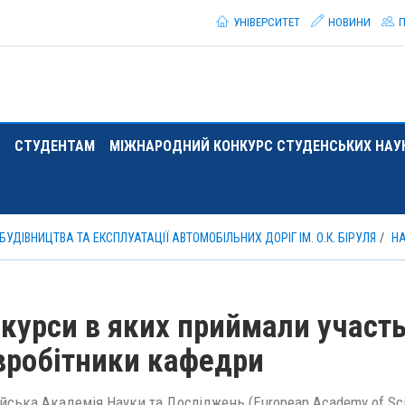
УНІВЕРСИТЕТ
НОВИНИ
П
СТУДЕНТАМ
МІЖНАРОДНИЙ КОНКУРС СТУДЕНСЬКИХ НАУК
БУДІВНИЦТВА ТА ЕКСПЛУАТАЦІЇ АВТОМОБІЛЬНИХ ДОРІГ ІМ. О.К. БІРУЛЯ
Н
курси в яких приймали участь
вробітники кафедри
ська Академія Науки та Досліджень (European Academy of Scie