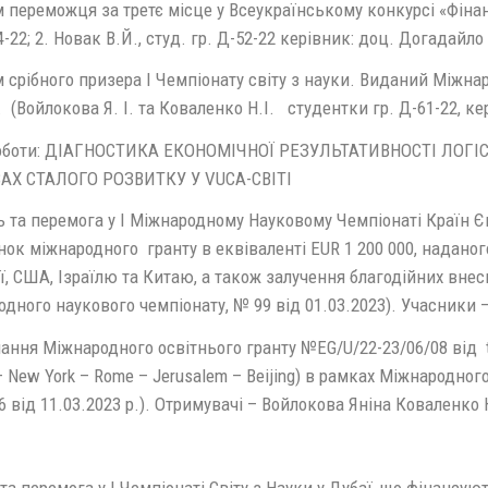
переможця за третє місце у Всеукраїнському конкурсі «Фінанс
4-22; 2. Новак В.Й., студ. гр. Д-52-22 керівник: доц. Догадайло 
 срібного призера І Чемпіонату світу з науки. Виданий Міжн
. (Войлокова Я. І. та Коваленко Н.І. студентки гр. Д-61-22, ке
оботи: ДІАГНОСТИКА ЕКОНОМІЧНОЇ РЕЗУЛЬТАТИВНОСТІ ЛОГІ
АХ СТАЛОГО РОЗВИТКУ У VUCA-СВІТІ
ь та перемога у I Міжнародному Науковому Чемпіонаті Країн Є
нок міжнародного гранту в еквіваленті EUR 1 200 000, наданого
ї, США, Ізраїлю та Китаю, а також залучення благодійних вне
дного наукового чемпіонату, № 99 від 01.03.2023). Учасники 
ання Міжнародного освітнього гранту №EG/U/22-23/06/08 від the I
– New York – Rome – Jerusalem – Beijing) в рамках Міжнародног
 від 11.03.2023 р.). Отримувачі – Войлокова Яніна Коваленко 
та перемога у I Чемпіонаті Світу з Науки у Дубаї, що фінансу