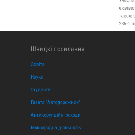
еквівал
також 
236-1 в
Швидкі посилання
Освіта
Наука
Студенту
Газета "Автодорожник"
Антикорупційні заходи
Міжнародна діяльність