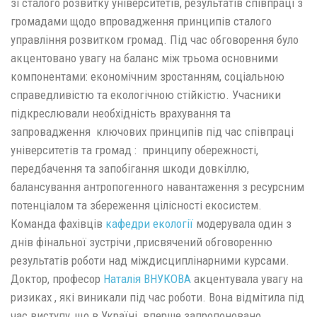
зі сталого розвитку університетів, результатів співпраці з
громадами щодо впровадження принципів сталого
управління розвитком громад. Під час обговорення було
акцентовано увагу на баланс між трьома основними
компонентами: економічним зростанням, соціальною
справедливістю та екологічною стійкістю. Учасники
підкреслювали необхідність врахування та
запровадження ключових принципів під час співпраці
університетів та громад : принципу обережності,
передбачення та запобігання шкоди довкіллю,
балансування антропогенного навантаження з ресурсним
потенціалом та збереження цілісності екосистем.
Команда фахівців
кафедри екології
модерувала один з
днів фінальної зустрічи ,присвячений обговоренню
результатів роботи над міждисциплінарними курсами.
Доктор, професор
Наталія ВНУКОВА
акцентувала увагу на
ризиках , які виникали під час роботи. Вона відмітила під
час виступу, що в Україні вперше запропоновано