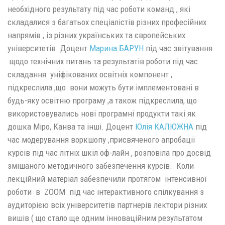
необхідного результату під час роботи команд , які
складалися з багатьох спеціалістів різних професійних
напрямів , із різних українських та європейських
університетів. Доцент
Марина БАРУН
під час звітування
щодо технічних питань та результатів роботи під час
складання уніфікованих освітніх компонент ,
підкреслила ,що вони можуть бути імплементовані в
будь-яку освітню програму ,а також підкреслила, що
використовувались нові програмні продукти такі як
дошка Міро, Канва та інші. Доцент
Юлія КАЛЮЖНА
під
час модерування воркшопу ,присвяченого апробації
курсів під час літніх шкіл оф-лайн , розповіла про досвід
змішаного методичного забезпечення курсів. Коли
лекційний матеріал забезпечили протягом інтенсивної
роботи в ZOOM під час інтерактивного спілкування з
аудиторією всіх університетів партнерів лектори різних
вишів ( що стало ще одним інноваційним результатом