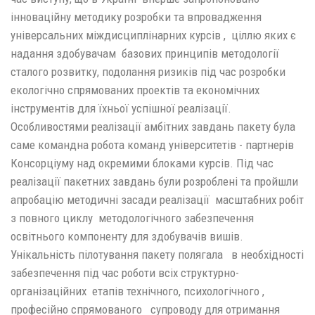
інноваційну методику розробки та впровадження
універсальних міждисциплінарних курсів , ціллю яких є
надання здобувачам базових принципів методології
сталого розвитку, подолання ризиків під час розробки
екологічно спрямованих проектів та економічних
інструментів для їхньої успішної реалізації.
Особливостями реалізації амбітних завдань пакету була
саме командна робота команд університетів - партнерів
Консорціуму над окремими блоками курсів. Під час
реалізації пакетних завдань були розроблені та пройшли
апробацію методичні засади реалізації масштабних робіт
з повного циклу методологічного забезпечення
освітнього компоненту для здобувачів вишів.
Унікальність пілотування пакету полягала в необхідності
забезпечення під час роботи всіх структурно-
організаційних етапів технічного, психологічного ,
професійно спрямованого супроводу для отримання