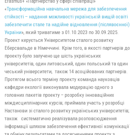
Erasmus+ «Партнерство у сфері співпраці»
«
Трансформаційна навчальна мережа для забезпечення
стійкості – надання можливості українській вищій освіті
забезпечити стале та надійне відновлення (післявоєнної)
України
», який триватиме з 01.10.2023 по 30.09.2025.
Проект керується Університетом сталого розвитку
Еберсвальде в Німеччині. Крім того, в якості партнерів до
проекту було залучено ще шість українських
університетів, один литовський, один польський та один
чеський університети, також 14 асоційованих партнерів.
Протягом всього терміну проекту команда науковців
кафедри екології виконувала модерацію одного з
головних пакетів проекту – розробку інноваційних
міждисциплінарних курсів; приймала участь у розробці
Настанови зі сталого розвитку українських університетів;
також систематично реалізувала розповсюдження
інформації шляхом забезпечення ефективної комунікації
та обміну результатами та досягненнями проекту з