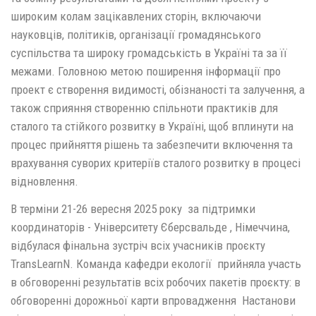
широким колам зацікавлених сторін, включаючи
науковців, політиків, організації громадянського
суспільства та широку громадськість в Україні та за її
межами. Головною метою поширення інформації про
проект є створення видимості, обізнаності та залучення, а
також сприяння створенню спільноти практиків для
сталого та стійкого розвитку в Україні, щоб вплинути на
процес прийняття рішень та забезпечити включення та
врахування суворих критеріїв сталого розвитку в процесі
відновлення.
В терміни 21-26 вересня 2025 року за підтримки
координаторів - Університету Єберсвальде , Німеччина,
відбулася фінальна зустріч всіх учасників проєкту
TransLearnN. Команда кафедри екології прийняла участь
в обговоренні результатів всіх робочих пакетів проєкту: в
обговоренні дорожньої карти впровадження Настанови