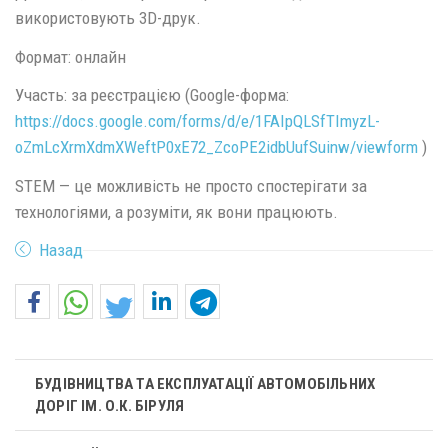
використовують 3D-друк.
Формат: онлайн
Участь: за реєстрацією (Google-форма:
https://docs.google.com/forms/d/e/1FAIpQLSfTImyzL-
oZmLcXrmXdmXWeftP0xE72_ZcoPE2idbUufSuinw/viewform
)
STEM — це можливість не просто спостерігати за
технологіями, а розуміти, як вони працюють.
Назад
БУДІВНИЦТВА ТА ЕКСПЛУАТАЦІЇ АВТОМОБІЛЬНИХ
ДОРІГ ІМ. О.К. БІРУЛЯ