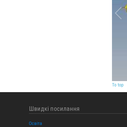
To top
Швидкі посилання
Освіта