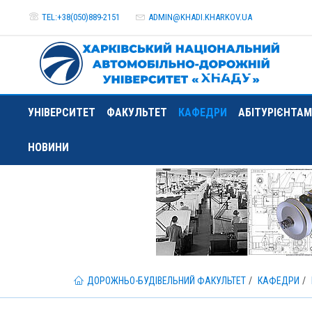
TEL:+38(050)889-2151
ADMIN@
KHADI.KHARKOV.
UA
УНІВЕРСИТЕТ
ФАКУЛЬТЕТ
КАФЕДРИ
АБІТУРІЄНТАМ
НОВИНИ
ДОРОЖНЬО-БУДІВЕЛЬНИЙ ФАКУЛЬТЕТ
КАФЕДРИ