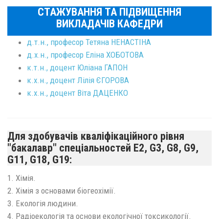
СТАЖУВАННЯ ТА ПІДВИЩЕННЯ
ВИКЛАДАЧІВ КАФЕДРИ
д.т.н., професор Тетяна НЕНАСТІНА
д.х.н., професор Еліна ХОБОТОВА
к.т.н., доцент Юліана ГАПОН
к.х.н., доцент Лілія ЄГОРОВА
к.х.н., доцент Віта ДАЦЕНКО
Для здобувачів кваліфікаційного рівня
"бакалавр" спеціальностей Е2, G3, G8, G9,
G11, G18, G19:
1. Хімія.
2. Хімія з основами біогеохімії.
3. Екологія людини.
4. Радіоекологія та основи екологічної токсикології.