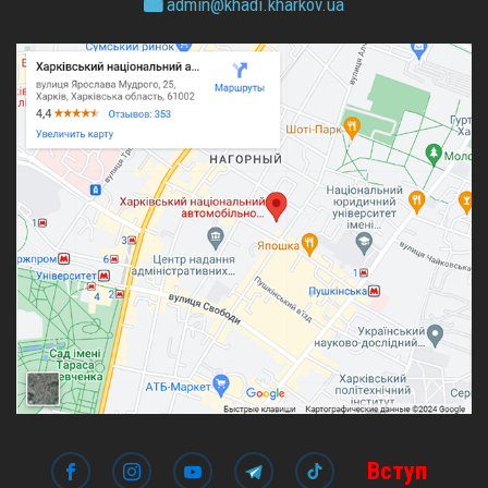
admin@
khadi.kharkov.
ua
Вступ