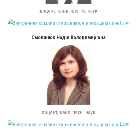
доцент, канд. фіз.-м. наук
Далі
Смолянюк Надія Володимирівна
доцент, канд. техн. наук
Далі