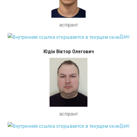
аспірант
Далі
Юдін Віктор Олегович
аспірант
Далі