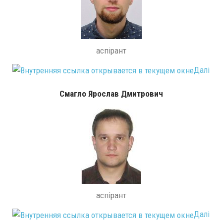
аспірант
Далі
Смагло Ярослав Дмитрович
аспірант
Далі