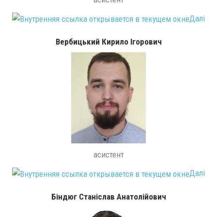
Далі
Вербицький Кирило Ігорович
асистент
Далі
Біндюг Станіслав Анатолійович