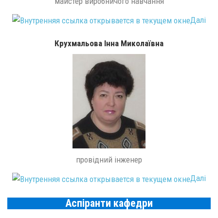
майстер виробничого навчання
Далі
Крухмальова Інна Миколаївна
провідний інженер
Далі
Аспіранти кафедри