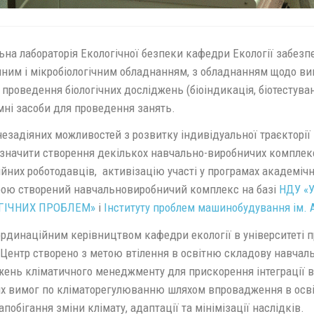
на лабораторія Екологічної безпеки кафедри Екології забезпе
ічним і мікробіологічним обладнанням, з обладнанням щодо в
, проведення біологічних досліджень (біоіндикація, біотестува
мні засоби для проведення занять.
езадіяних можливостей з розвитку індивідуальної траєкторії
изначити створення декількох навчально-виробничих комплекс
йних роботодавців, активізацію участі у програмах академічно
ою створений навчальновиробничий комплекс на базі
НДУ «
ГІЧНИХ ПРОБЛЕМ»
і
Інституту проблем машинобудування ім. 
ординаційним керівництвом кафедри екології в університеті
 Центр створено з метою втілення в освітню складову навчал
ень кліматичного менеджменту для прискорення інтеграції в 
их вимог по кліматорегулюванню шляхом впровадження в осв
апобігання зміни клімату, адаптації та мінімізації наслідків.