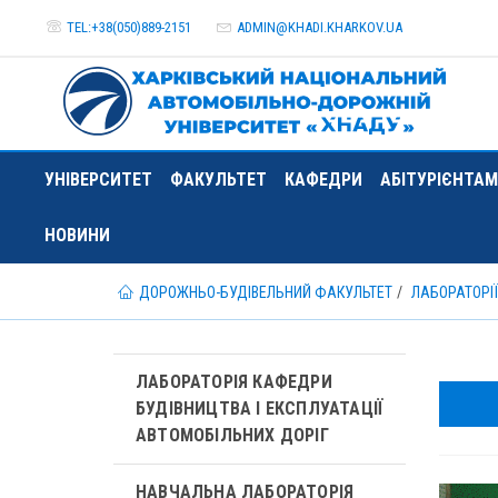
TEL:+38(050)889-2151
ADMIN@
KHADI.KHARKOV.
UA
УНІВЕРСИТЕТ
ФАКУЛЬТЕТ
КАФЕДРИ
АБІТУРІЄНТАМ
НОВИНИ
ДОРОЖНЬО-БУДІВЕЛЬНИЙ ФАКУЛЬТЕТ
ЛАБОРАТОРІЇ
ЛАБОРАТОРІЯ КАФЕДРИ
БУДІВНИЦТВА І ЕКСПЛУАТАЦІЇ
АВТОМОБІЛЬНИХ ДОРІГ
НАВЧАЛЬНА ЛАБОРАТОРІЯ