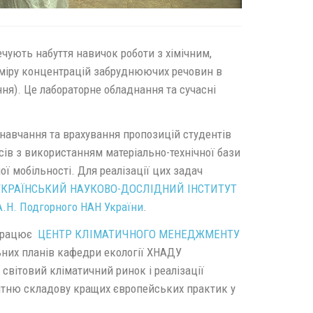
чують набуття навичок роботи з хімічним,
иміру концентрацій забруднюючих речовин в
ння). Це лабораторне обладнання та сучасні
 навчання та врахування пропозицій студентів
ів з використанням матеріально-технічної бази
ї мобільності. Для реалізації цих задач
УКРАЇНСЬКИЙ НАУКОВО-ДОСЛІДНИЙ ІНСТИТУТ
А.Н. Подгорного НАН України
.
 працює
ЦЕНТР КЛІМАТИЧНОГО МЕНЕДЖМЕНТУ
ьних планів кафедри екології ХНАДУ
світовий кліматичний ринок і реалізації
ітню складову кращих європейських практик у