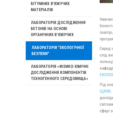
БІТУМНИХ В’ЯЖУЧИХ
МАТЕРІАЛІВ
Навчаль
ЛАБОРАТОРІЯ ДОСЛІДЖЕННЯ
біолог
БЕТОНІВ НА ОСНОВІ
повітрі
ОРГАНІЧНИХ В’ЯЖУЧИХ
програ
ЛАБОРАТОРІЯ "ЕКОЛОГІЧНОЇ
Серед н
БЕЗПЕКИ"
слід в
потенці
ЛАБОРАТОРІЯ «ФІЗИКО-ХІМІЧНІ
кафедр
ДОСЛІДЖЕННЯ КОМПОНЕНТІВ
ЕКОЛО
ТЕХНОГЕННОГО СЕРЕДОВИЩА»
Під ко
(ЦКМ)
.
дослідж
світов
сфері з