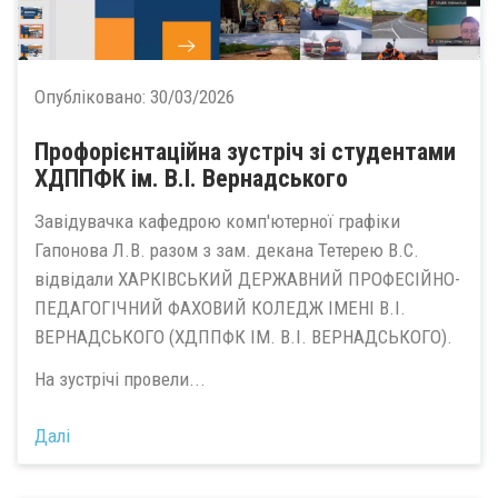
Опубліковано:
30/03/2026
Профорієнтаційна зустріч зі студентами
ХДППФК ім. В.І. Вернадського
Завідувачка кафедрою комп'ютерної графіки
Гапонова Л.В. разом з зам. декана Тетерею В.С.
відвідали ХАРКІВСЬКИЙ ДЕРЖАВНИЙ ПРОФЕСIЙНО-
ПЕДАГОГІЧНИЙ ФАХОВИЙ КОЛЕДЖ IМЕНI В.І.
ВЕРНАДСЬКОГО (ХДППФК ІМ. В.І. ВЕРНАДСЬКОГО).
На зустрічі провели...
Далі