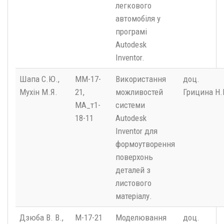
легкового
автомобіля у
програмі
Autodesk
Inventor.
Шапа С.Ю.,
ММ-17-
Використання
доц.
Мухін М.Я.
21,
можливостей
Грицина Н.І
МА_т1-
системи
18-11
Autodesk
Inventor для
формоутворення
поверхонь
деталей з
листового
матеріалу.
Дзюба В. В.,
М-17-21
Моделювання
доц.