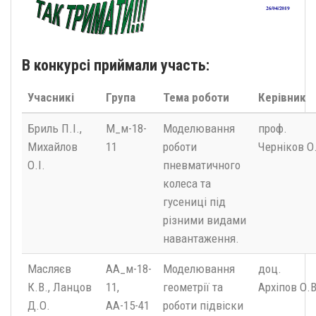
В конкурсі приймали участь:
Учасникі
Група
Тема роботи
Керівник
Бриль П.І.,
М_м-18-
Моделювання
проф.
Михайлов
11
роботи
Черніков О
О.І.
пневматичного
колеса та
гусениці під
різними видами
навантаження.
Масляєв
АА_м-18-
Моделювання
доц.
К.В., Ланцов
11,
геометрії та
Архіпов О.В
Д.О.
АА-15-41
роботи підвіски