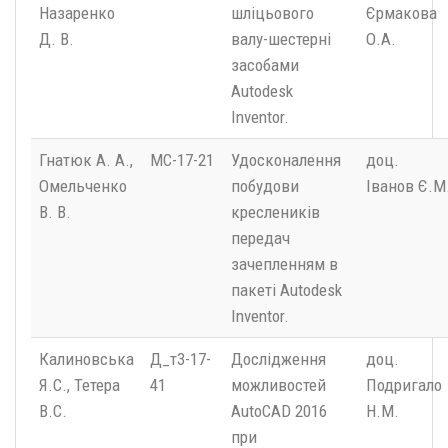
Назаренко
шліцьового
Єрмакова
Д. В.
валу-шестерні
О.А.
засобами
Autodesk
Inventor.
Гнатюк А. А.,
MС-17-21
Удосконалення
доц.
Омельченко
побудови
Іванов Є.М
В. В.
креслеників
передач
зачепленням в
пакеті Autodesk
Inventor.
Калиновська
Д_т3-17-
Дослідження
доц.
Я.С., Тетера
41
можливостей
Подригало
В.С.
AutoCAD 2016
Н.М.
при