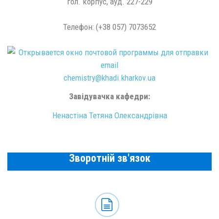
гол. корпус, ауд. 227-229
Телефон: (+38 057) 7073652
chemistry@
khadi.kharkov.
ua
Завідувачка кафедри:
Ненастіна Тетяна Олександрівна
Зворотній зв'язок