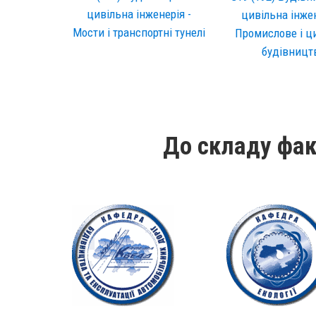
цивільна інженерія -
цивільна інжен
Мости і транспортні тунелі
Промислове і ц
будівницт
До складу фак