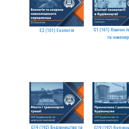
G1 (161) Хімічні т
Е2 (101) Екологія
та інженер
G19 (192) Будівництво та
G19 (192) Будівн