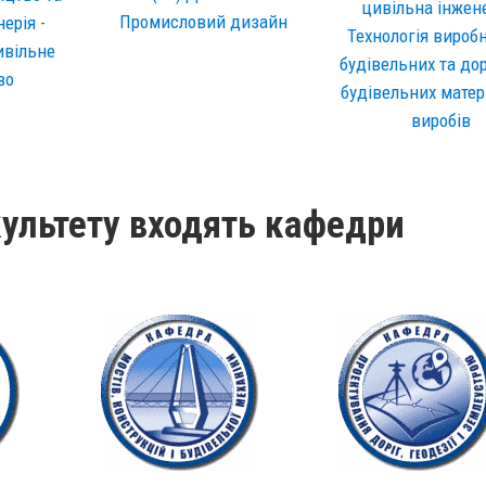
цивільна інжене
Промисловий дизайн
ерія -
Технологія вироб
ивільне
будівельних та до
во
будівельних матері
виробів
ультету входять кафедри