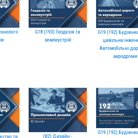
G18 (193) Геодезія та
ехнології
G19 (192) Будівни
землеустрій
ія
цивільна інжене
Автомобільні дор
аеродроми
G19 (192) Будівни
(B2) Дизайн -
ицтво та