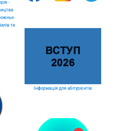
рія -
ництва
рожньо-
алів та
Інформація для абітурієнтів