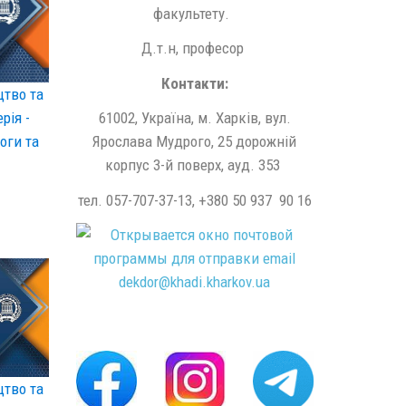
факультету.
Д.т.н, професор
Контакти:
цтво та
61002, Україна, м. Харків, вул.
рія -
Ярослава Мудрого, 25 дорожній
оги та
корпус 3-й поверх, ауд. 353
тел. 057-707-37-13, +380 50 937 90 16
dekdor@
khadi.kharkov.
ua
цтво та