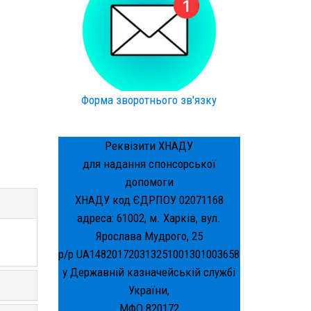
Форма зворотнього зв'язку
Реквізити ХНАДУ
для надання спонсорської
допомоги
ХНАДУ код ЄДРПОУ 02071168
адреса: 61002, м. Харків, вул.
Ярослава Мудрого, 25
р/р UA148201720313251001301003658
у Державній казначейській службі
України,
МФО 820172